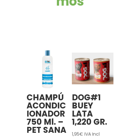
mos
Productos
relacionados
CHAMPÚ
DOG#1
ACONDIC
BUEY
IONADOR
LATA
750 Ml. –
1,220 GR.
PET SANA
1,95
€
IVA Incl