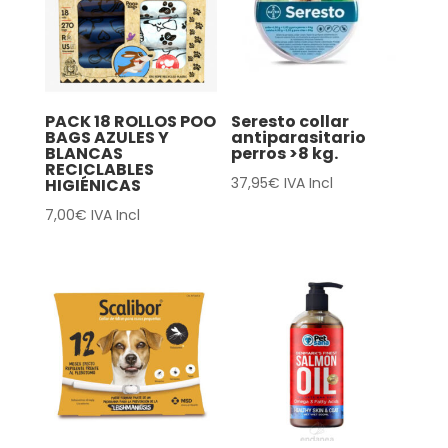
PACK 18 ROLLOS POO
Seresto collar
BAGS AZULES Y
antiparasitario
BLANCAS
perros >8 kg.
RECICLABLES
37,95
€
IVA Incl
HIGIÉNICAS
7,00
€
IVA Incl