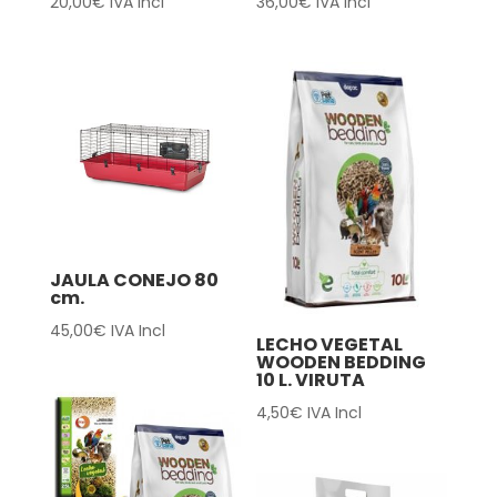
20,00
€
IVA Incl
36,00
€
IVA Incl
JAULA CONEJO 80
cm.
45,00
€
IVA Incl
LECHO VEGETAL
WOODEN BEDDING
10 L. VIRUTA
4,50
€
IVA Incl