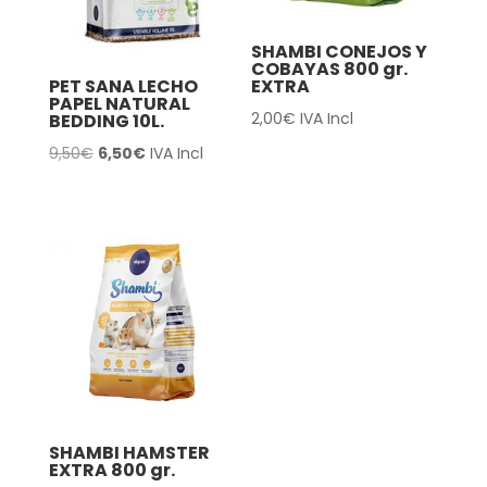
SHAMBI CONEJOS Y
COBAYAS 800 gr.
EXTRA
PET SANA LECHO
PAPEL NATURAL
2,00
€
IVA Incl
BEDDING 10L.
El
El
9,50
€
6,50
€
IVA Incl
precio
precio
original
actual
era:
es:
9,50€.
6,50€.
SHAMBI HAMSTER
EXTRA 800 gr.