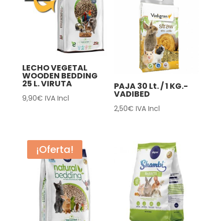
LECHO VEGETAL
WOODEN BEDDING
25 L. VIRUTA
PAJA 30 Lt. / 1 KG.-
VADIBED
9,90
€
IVA Incl
2,50
€
IVA Incl
¡Oferta!