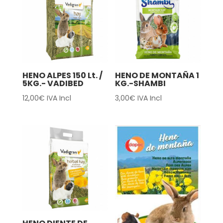
HENO ALPES 150 Lt. /
HENO DE MONTAÑA 1
5KG.- VADIBED
KG.-SHAMBI
12,00
€
IVA Incl
3,00
€
IVA Incl