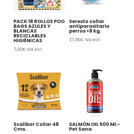
PACK 18 ROLLOS POO
Seresto collar
BAGS AZULES Y
antiparasitario
BLANCAS
perros >8 kg.
RECICLABLES
37,95
€
IVA Incl
HIGIÉNICAS
7,00
€
IVA Incl
Scalibor Collar 48
SALMÓN OIL 500 Ml.-
Cms.
Pet Sana